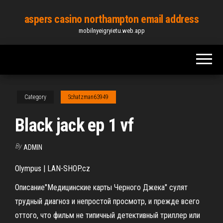
Skip
aspers casino northampton email address
to
mobilnyeigryietu.web.app
the
content
Category
Schatzman63949
Black jack ep 1 vf
By
ADMIN
Olympus | LAN-SHOP.cz
Описание"Медицинские карты Черного Джека" сулят
трудный диагноз и непростой просмотр, и прежде всего
оттого, что фильм не типичный детективный триллер или