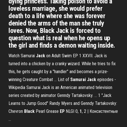
dying princess. Taking poison to avoid a
loveless marriage, she would prefer
death to a life where she was forever
denied the arms of the man she truly
loves. Now, Black Jack is forced to
question what is real when he opens up
the girl and finds a demon waiting inside.
Watch Samurai
Jack
on Adult Swim EP 1 XXVII. Jack is
turned into a chicken by a cranky wizard. While he tries to fix
this, he gets caught by a "handler" and becomes a prize-
winning Creature Combat ... List of
Samurai Jack
episodes -
Wikipedia Samurai Jack is an American animated television
series created by animator Genndy Tartakovsky. ... 1 "Jack
Learns to Jump Good" Randy Myers and Genndy Tartakovsky:
Chevron
Black
Pearl Grease
EP
NLGI 0,
1
, 2 | Консистентные
...