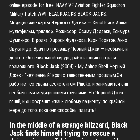
online episode for free. NAVY VF Aviation Fighter Squadron
Military Patch WWII BLACKJACKS BLACK JACKS.
Медицинские карты
Черного
Джека
— КиноПоиск Аниме,
мультфильм, триллер. Режиссер: Осаму Дэдзаки, Ёсимура
Фумихиро. В ролях: Хироси Фудзиока, Кирк Торнтон, Акио
Оцука и др. Врач по прозвищу Черный Джек — необычный
доктор. Он гениальный хирург, работающий на грани
возможного.
Black
Jack
(2004) - My Anime Shelf Черный
Джек - "неучтенный" врач с таинственным прошлым.Он
работает со своим ассистентом Pinoko, и занимаются они
необычными медицинскими случаями. Но Черный Джек -
гений, и он сохранит жизнь любому пациенту, по крайней
мере до того, пока они способны платить!
In the middle of a strange blizzard, Black
Jack finds himself trying to rescue a